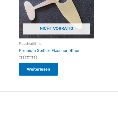
NICHT VORRÄTIG
Flaschenöffner
Premium Spitfire Flaschenöffner
Bewertet
mit
Weiterlesen
0
von
5