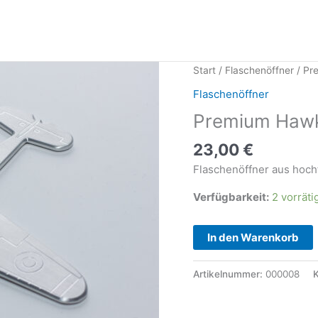
Start
/
Flaschenöffner
/ Pr
Flaschenöffner
Premium Hawke
23,00
€
Flaschenöffner aus hoc
Verfügbarkeit:
2 vorräti
Premium
In den Warenkorb
Hawker
Hurricane
Artikelnummer:
000008
K
Flaschenöffner
Menge