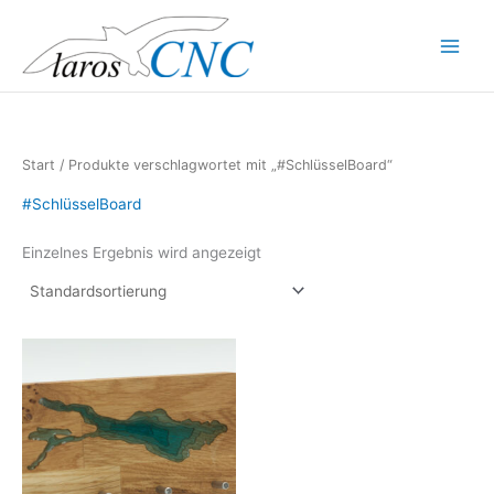
Zum
Inhalt
Main
springen
Menu
Start
/ Produkte verschlagwortet mit „#SchlüsselBoard“
#SchlüsselBoard
Einzelnes Ergebnis wird angezeigt