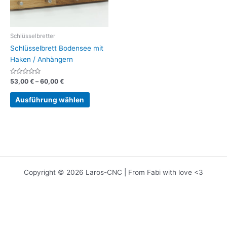
Schlüsselbretter
Schlüsselbrett Bodensee mit
Haken / Anhängern
Bewertet
Preisspanne:
53,00
€
–
60,00
€
mit
53,00 €
0
Dieses
bis
von
Ausführung wählen
5
Produkt
60,00 €
weist
mehrere
Varianten
auf.
Die
Optionen
Copyright © 2026 Laros-CNC | From Fabi with love <3
können
auf
der
Produktseite