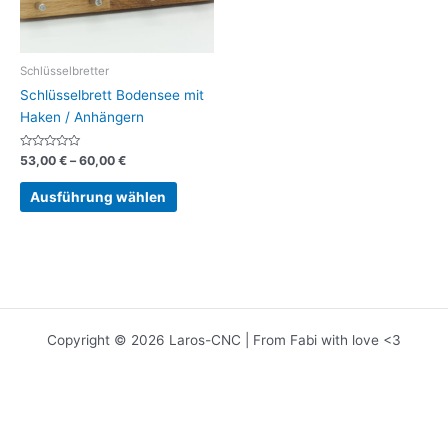
Schlüsselbretter
Schlüsselbrett Bodensee mit
Haken / Anhängern
Bewertet
Preisspanne:
53,00
€
–
60,00
€
mit
53,00 €
0
Dieses
bis
von
Ausführung wählen
5
Produkt
60,00 €
weist
mehrere
Varianten
auf.
Die
Optionen
Copyright © 2026 Laros-CNC | From Fabi with love <3
können
auf
der
Produktseite