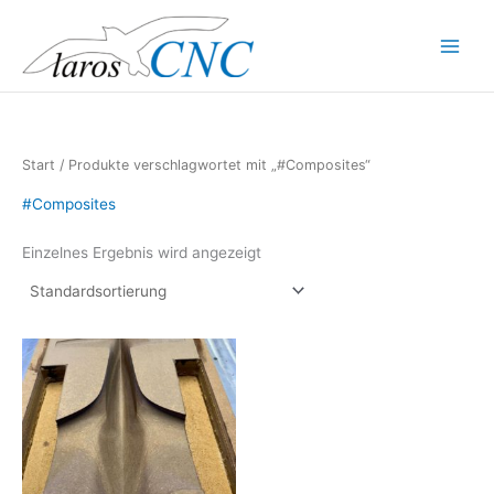
Zum
Inhalt
Main
springen
Menu
Start
/ Produkte verschlagwortet mit „#Composites“
#Composites
Einzelnes Ergebnis wird angezeigt