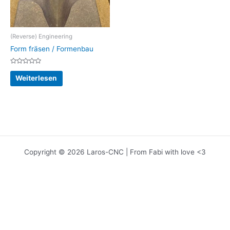
(Reverse) Engineering
Form fräsen / Formenbau
Bewertet
mit
Weiterlesen
0
von
5
Copyright © 2026 Laros-CNC | From Fabi with love <3