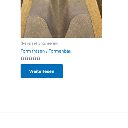
(Reverse) Engineering
Form fräsen / Formenbau
Bewertet
mit
Weiterlesen
0
von
5