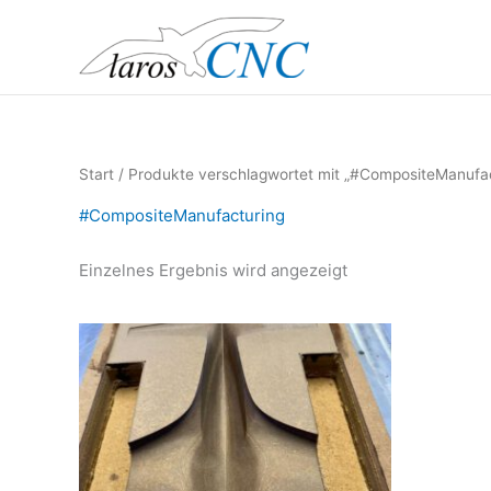
Zum
Inhalt
springen
Start
/ Produkte verschlagwortet mit „#CompositeManufac
#CompositeManufacturing
Einzelnes Ergebnis wird angezeigt